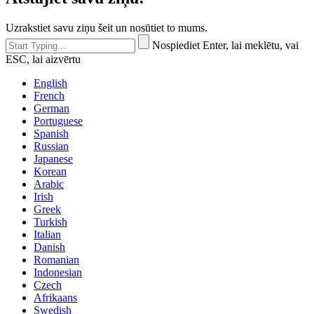
Uzrakstiet savu ziņu šeit un nosūtiet to mums.
Nospiediet Enter, lai meklētu, vai
ESC, lai aizvērtu
English
French
German
Portuguese
Spanish
Russian
Japanese
Korean
Arabic
Irish
Greek
Turkish
Italian
Danish
Romanian
Indonesian
Czech
Afrikaans
Swedish