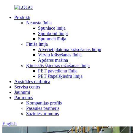
Produkti
Neausta līnija
Spunlace līnija
Spunbond līnija
Spunmelt līnija
Finiša līnija
Atveriet platuma krāsošanas līniju
Virvju krāsošanas līnija
Apdares mašīna
Ķīmiskās šķiedras ražošanas līnija
PET pavedienu līnija
PET štāpeļšķiedru līnija
Apstrādes darbnīca
Servisa centrs
Jaunumi
Par mums
Kompanijas profils
Pasaules partneris
Sazinies ar mums
English