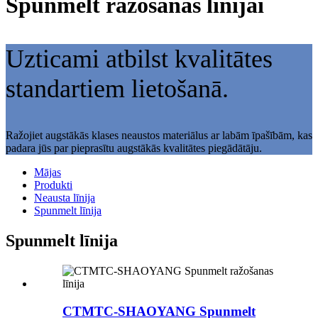
Spunmelt ražošanas līnijai
Uzticami atbilst kvalitātes
standartiem lietošanā.
Ražojiet augstākās klases neaustos materiālus ar labām īpašībām, kas
padara jūs par pieprasītu augstākās kvalitātes piegādātāju.
Mājas
Produkti
Neausta līnija
Spunmelt līnija
Spunmelt līnija
CTMTC-SHAOYANG Spunmelt