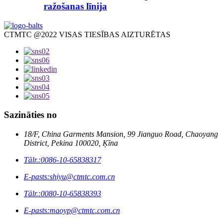
ražošanas līnija
CTMTC @2022 VISAS TIESĪBAS AIZTURĒTAS
Sazināties no
18/F, China Garments Mansion, 99 Jianguo Road, Chaoyang
District, Pekina 100020, Ķīna
Tālr.:
0086-10-65838317
E-pasts:
shiyu@ctmtc.com.cn
Tālr.:
0080-10-65838393
E-pasts:
maoyp@ctmtc.com.cn