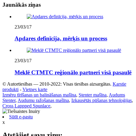
Jaunākās ziņas
23/03/17
Apdares definīcija, mērķis un process
23/03/17
Meklē CTMTC reģionālo partneri visā pasaulē
© Autortiesības — 2010-2022: Visas tiesības aizsargātas.
Karstie
produkti
-
Vietnes karte
Izmēru tīrīšanas un balināšanas mašīna
,
Stenter mašīna
,
Audums
Stenter
,
Audumu ražošanas mašīna
,
Izkausētās pūšanas tehnoloģijas
,
Cross Lappped Spunlace
,
Sūtīt e-pastu
x
Atstājiet savu ziņu: